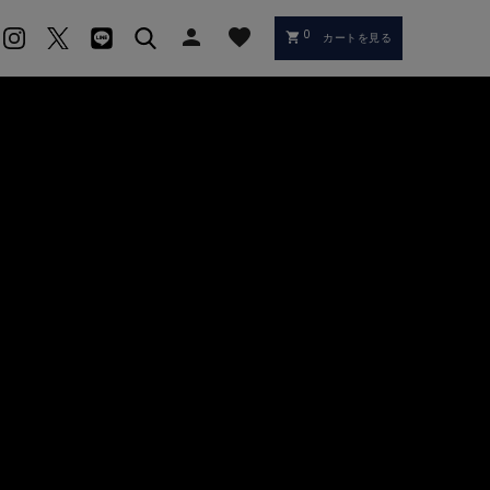
person
favorite
0
shopping_cart
カートを見る