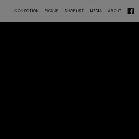
 | ANGEL CLOVER
COLLECTION
PICKUP
SHOP LIST
MEDIA
ABOUT