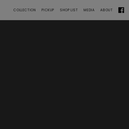
 | ANGEL CLOVER
COLLECTION
PICKUP
SHOP LIST
MEDIA
ABOUT