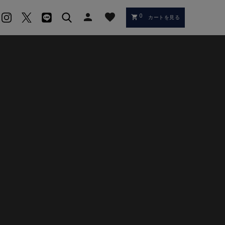
person
favorite
0
shopping_cart
カートを見る