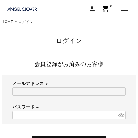
0
shopping_cart
person
エンジェルクローバー | ANGEL C
HOME
ログイン
ログイン
会員登録がお済みのお客様
メールアドレス
(
必
パスワード
須
)
(
必
須