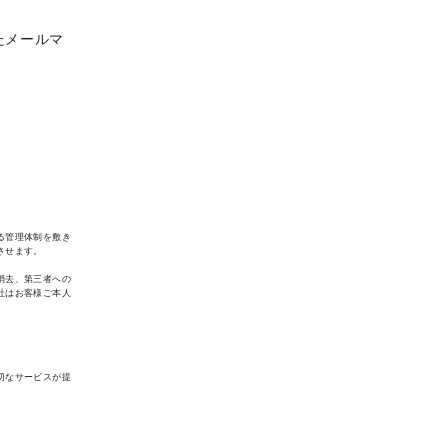
たメールマ
る管理体制を敷き
させます。
消去、第三者への
社はお客様ご本人
切なサービスが提