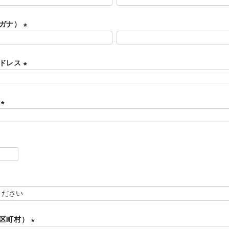
リガナ）
(
必
アドレス
須
)
(
必
ド
須
)
(
必
須
)
必
須
必
市区町村）
須