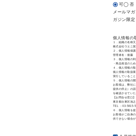
可
否
)
メールマガ
ガジン限定
個人情報の
１．組織の名称又
株式会社ウエニ
２．個人情報保護
管理者名：後藤 愛
３．個人情報の利
・商品発送のため
４．個人情報の取
個人情報の取扱業
実行していること
５．個人情報の開
お客様は、弊社に
提供の停止）の請
を確認させていた
【お問合せ窓口】
東京都台東区池之端
TEL ：03-5815-
６．個人情報を提
お客様がご自身の
供できない場合が