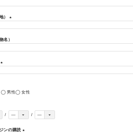
(
必
番地）
須
)
(
必
物名）
須
)
号
(
必
須
し
男性
女性
)
必
ジンの購読
須