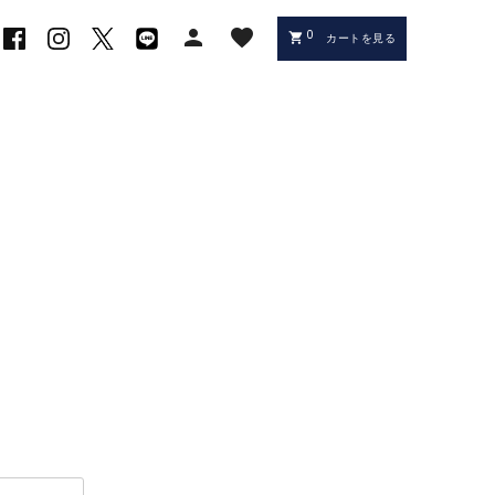
person
favorite
0
shopping_cart
カートを見る