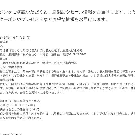
(
ジンをご購読いただくと、新製品やセール情報をお届けします。ま
必
クーポンやプレゼントなどお得な情報をお届けします。
須
)
取り扱いについて
は氏名
貿易
管理者（若しくはその代理人）の氏名又は職名、所属及び連絡先
紗 所属部署：株式会社ウエニ貿易 連絡先：電話03-5815-5700
用目的
・各種お問い合わせ対応のため・弊社サービスのご案内の為
り扱い業務の委託
務の全部または一部を外部に業務委託する場合があります。その際、弊社は、個人情報を適切に保護でき
を条件として委託先を厳選したうえで、機密保持契約を委託先と締結し、お客様の個人情報を厳密に管理
示等の請求
対してご自身の個人情報の開示等（利用目的の通知、開示、内容の訂正・追加・削除、利用の停止または
求、及び第三者提供記録の開示請求に関して、当社問合わせ窓口に申し出ることができます。その際、弊
だいたうえで、合理的な期間内に対応いたします。
1-6-17 株式会社ウエニ貿易
5700（平日10:00 ～ 17:00）
供されることの任意性について
個人情報を弊社に提供されるか否かは、お客様のご判断によりますが、もしご提供されない場合には、適
ありますので予めご了承ください。