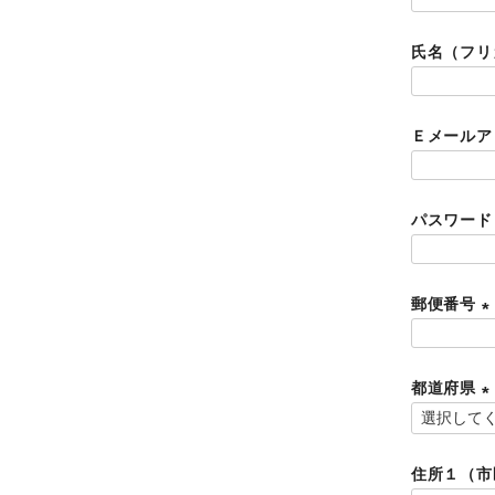
(
必
氏名（フ
須
)
Ｅメール
パスワー
郵便番号
(
都道府県
)
(
住所１（