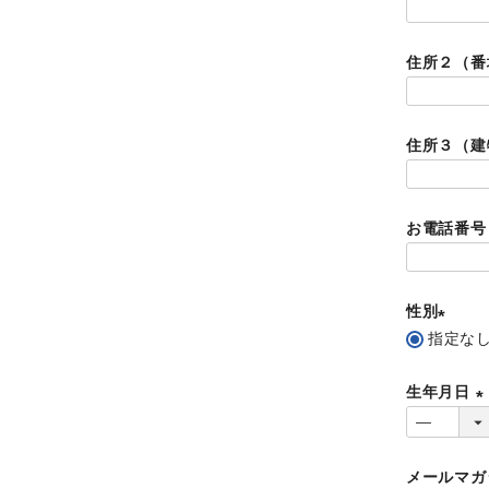
)
住所２（
住所３（建
お電話番
性別
指定な
(
必
生年月日
須
(
)
メールマガ