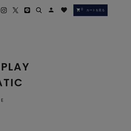
person
favorite
0
shopping_cart
カートを見る
 PLAY
TIC
RE