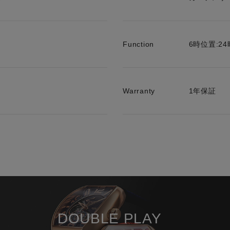
Function
6時位置:2
Warranty
1年保証
DOUBLE PLAY