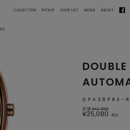
 | ANGEL CLOVER
COLLECTION
PICKUP
SHOP LIST
MEDIA
ABOUT
-RE
DOUBLE
AUTOMA
DPA38PRE-
定価
¥
41,800
¥
25,080
税込