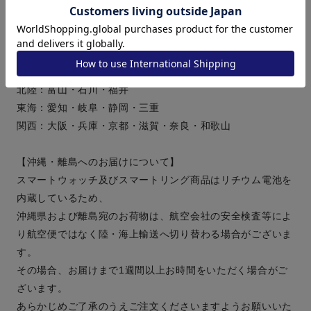
【翌日配達対応可能エリア】
東北：青森・岩手・宮城・秋田・山形・福島
甲信越：新潟・長野・山梨
関東：東京・神奈川・埼玉・千葉・茨城・栃木・群馬
北陸：富山・石川・福井
東海：愛知・岐阜・静岡・三重
関西：大阪・兵庫・京都・滋賀・奈良・和歌山
【沖縄・離島へのお届けについて】
スマートウォッチ及びスマートリング商品はリチウム電池を
内蔵しているため、
沖縄県および離島宛のお荷物は、航空会社の安全検査等によ
り航空便ではなく陸・海上輸送へ切り替わる場合がございま
す。
その場合、お届けまで1週間以上お時間をいただく場合がご
ざいます。
あらかじめご了承のうえご注文くださいますようお願いいた