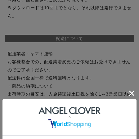
※ダウンロードは10回までとなり、それ以降は発行できませ
ん。
配送について
配送業者：ヤマト運輸
お客様都合での、配送業者変更のご依頼はお受けできません
のでご了承ください。
配送料は全国一律で送料無料となります。
・商品の納期について
出荷時期の目安は、入金確認後土日祝を除く1～3営業日以内
です。
平日の正午(12時)までのご注文は当日出荷いたします。
商品お届けの時間帯は次からご指定頂けます。
【午前中/14時～16時/16時～18時/18時～20時/19時～21
時】