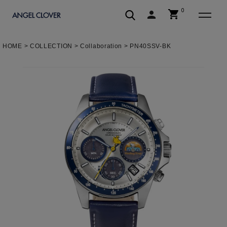
0
shopping_cart
person
エンジェルクローバー | ANGEL C
HOME
COLLECTION
Collaboration
PN40SSV-BK