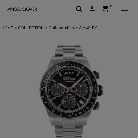
0
shopping_cart
person
エンジェルクローバー | ANGEL C
HOME
COLLECTION
Collaboration
WM40-BK