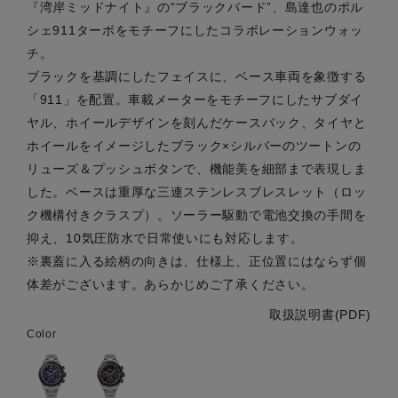
『湾岸ミッドナイト』の“ブラックバード”、島達也のポル
シェ911ターボをモチーフにしたコラボレーションウォッ
チ。
ブラックを基調にしたフェイスに、ベース車両を象徴する
「911」を配置。車載メーターをモチーフにしたサブダイ
ヤル、ホイールデザインを刻んだケースバック、タイヤと
ホイールをイメージしたブラック×シルバーのツートンの
リューズ＆プッシュボタンで、機能美を細部まで表現しま
した。ベースは重厚な三連ステンレスブレスレット（ロッ
ク機構付きクラスプ）。ソーラー駆動で電池交換の手間を
抑え、10気圧防水で日常使いにも対応します。
※裏蓋に入る絵柄の向きは、仕様上、正位置にはならず個
体差がございます。あらかじめご了承ください。
取扱説明書(PDF)
Color