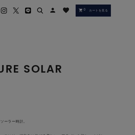
person
favorite
0
shopping_cart
カートを見る
URE SOLAR
E
ポソーラー時計。