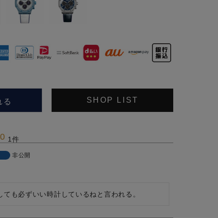
れる
SHOP LIST
00
1
非公開
しても必ずいい時計しているねと言われる。