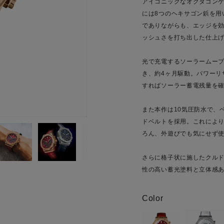
アイコニックなオクタゴン
には8つのヘキサゴン鋲を用
でありながらも、エッジを
ッシュさを打ち出した仕上
光で充電するソーラームー
き、約4ヶ月駆動。パワーリ
すればソーラー蓄電残量を
また本作は10気圧防水で、
ドベルトを採用。これによ
ろん、外遊びでも気にせず
さらに格子状に施したクル
性の高い蓄光塗料と立体感
Color