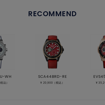
RECOMMEND
BU-WH
SCA44BRD-RE
EVS4
0（税込）
¥ 20,900（税込）
¥ 35