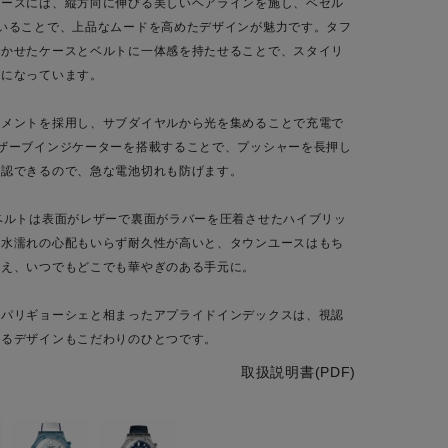
ケースには、縦方向に伸びる美しいヘアラインを施し、ベゼル
いることで、上品なムードを高めたデザインが魅力です。タフ
効かせたケースとベルトに一体感を持たせることで、スタイリ
げになっています。
ブメントを採用し、サブダイヤルから光を集めることで充電で
ザーブインジケーターを搭載することで、プッシャーを長押し
確認できるので、急な電池切れも防げます。
ベルトは表面がレザーで裏面がラバーを圧着させたハイブリッ
り水濡れの心配もいらず耐久性が高いと、タウンユースはもち
使え、いつでもどこでも華やぎのある手元に。
ドパリギョーシェと相まったアプライドインデックスは、視認
あるデザインもこだわりのひとつです。
取扱説明書(PDF)