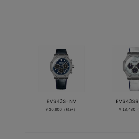
EVS43S-NV
EVS43S
¥ 30,800（税込）
¥ 18,48