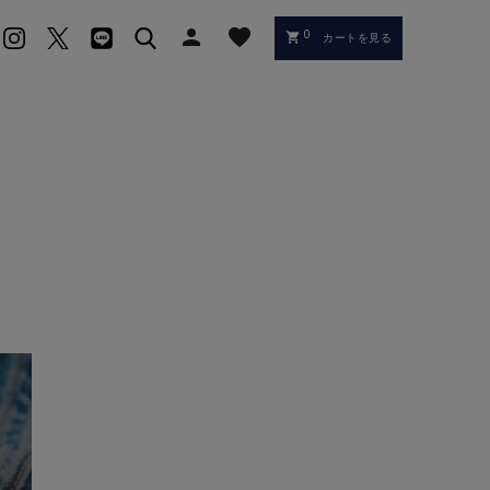
person
favorite
0
shopping_cart
カートを見る