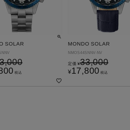
O SOLAR
MONDO SOLAR
SNNV
NMOS44SNNV-NV
3,000
33,000
定価
¥
800
17,800
¥
税込
税込