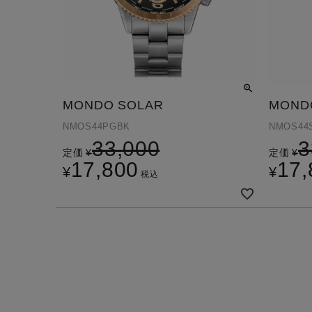
MONDO SOLAR
MOND
NMOS44PGBK
NMOS44
33,000
3
定価
¥
定価
¥
17,800
17,
¥
¥
税込