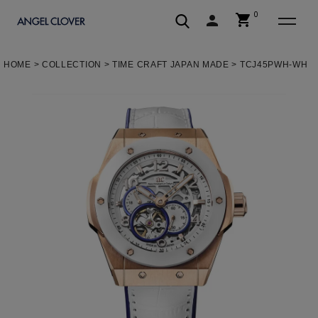
0
shopping_cart
person
エンジェルクローバー | ANGEL C
HOME
COLLECTION
TIME CRAFT JAPAN MADE
TCJ45PWH-WH