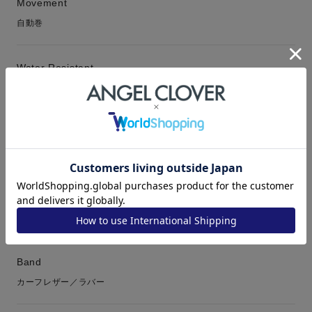
Movement
自動巻
Water Resistant
10気圧防水
Package Contens
箱 保証書 取扱説明書
Lens
ミネラルガラス
Band
カーフレザー／ラバー