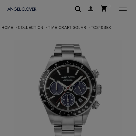
0
shopping_cart
person
エンジェルクローバー | ANGEL C
HOME
COLLECTION
TIME CRAFT SOLAR
TCS40SBK