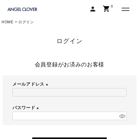
0
shopping_cart
person
エンジェルクローバー | ANGEL C
HOME
ログイン
ログイン
会員登録がお済みのお客様
メールアドレス
(
必
パスワード
須
)
(
必
須