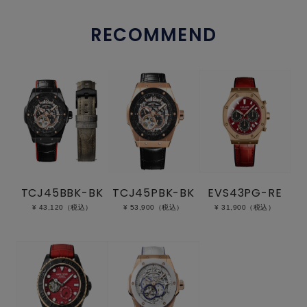
RECOMMEND
TCJ45BBK-BK
TCJ45PBK-BK
EVS43PG-RE
¥ 43,120（税込）
¥ 53,900（税込）
¥ 31,900（税込）