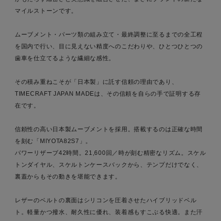
マイルストーンです。
ムーブメント・パーツ類の組み立て・最終調整に至るまでの全工程
を国内で行い、目に見えない精度へのこだわりや、ひとつひとつの
歯車を仕立てるような繊細な感性。
その積み重ねこそが「日本製」に託す信頼の理由であり、
TIMECRAFT JAPAN MADEは、その信頼を自らの手で証明する存
在です。
信頼性の高い日本製ムーブメントを採用。搭載するのは正確な時間
を刻む「MIYOTA82S7」。
パワーリザーブ42時間。21,600回／時が刻む精密なリズム。スケル
トンダイヤル、スケルトンケースバックから、テンプだけでなく、
裏蓋からもその動きを堪能できます。
レザーのベルトの裏面はシリコンを圧着させたハイブリッドベル
ト。軽量かつ撥水、耐久性に優れ、装着感もすこぶる快適。また汗