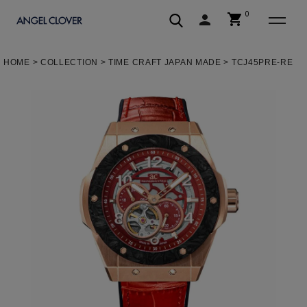
0
shopping_cart
person
エンジェルクローバー | ANGEL C
HOME
COLLECTION
TIME CRAFT JAPAN MADE
TCJ45PRE-RE