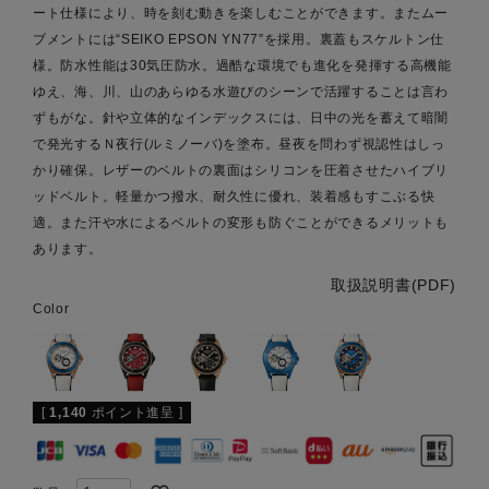
ート仕様により、時を刻む動きを楽しむことができます。またムー
ブメントには“SEIKO EPSON YN77”を採用。裏蓋もスケルトン仕
様。防水性能は30気圧防水。過酷な環境でも進化を発揮する高機能
ゆえ、海、川、山のあらゆる水遊びのシーンで活躍することは言わ
ずもがな。針や立体的なインデックスには、日中の光を蓄えて暗闇
で発光するＮ夜行(ルミノーバ)を塗布。昼夜を問わず視認性はしっ
かり確保。レザーのベルトの裏面はシリコンを圧着させたハイブリ
ッドベルト。軽量かつ撥水、耐久性に優れ、装着感もすこぶる快
適。また汗や水によるベルトの変形も防ぐことができるメリットも
あります。
取扱説明書(PDF)
Color
[
1,140
ポイント進呈 ]