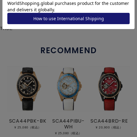
TRUE
RECOMMEND
SCA44PBK-BK
SCA44PIBU-
SCA44BRD-RE
WH
¥ 25,080（税込）
¥ 20,900（税込）
¥ 25,080（税込）