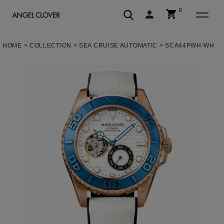
0
shopping_cart
person
エンジェルクローバー | ANGEL C
HOME
COLLECTION
SEA CRUISE AUTOMATIC
SCA44PWH-WH