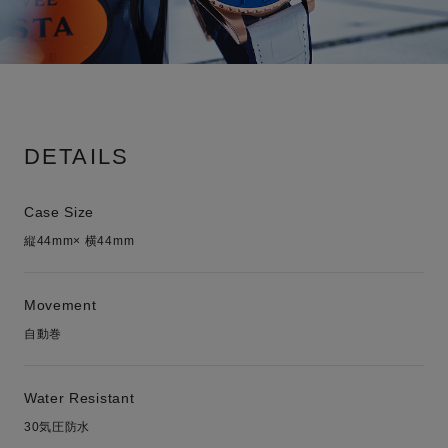
DETAILS
Case Size
縦44mm× 横44mm
Movement
自動巻
Water Resistant
30気圧防水