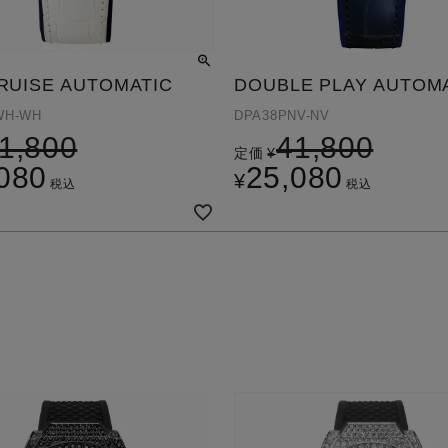
RUISE AUTOMATIC
DOUBLE PLAY AUTOM
WH-WH
DPA38PNV-NV
1,800
41,800
定価
¥
080
25,080
¥
税込
税込