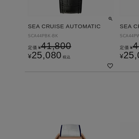
SEA CRUISE AUTOMATIC
SEA C
SCA44PBK-BK
SCA44P
41,800
4
定価
¥
定価
¥
25,080
25,
¥
¥
税込