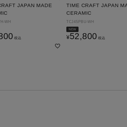
CRAFT JAPAN MADE
TIME CRAFT JAPAN M
MIC
CERAMIC
WH-WH
TCJ45PBU-WH
NEW
800
52,800
¥
税込
税込