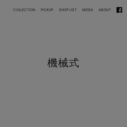
 | ANGEL CLOVER
COLLECTION
PICKUP
SHOP LIST
MEDIA
ABOUT
機械式