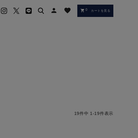
person
favorite
0
shopping_cart
カートを見る
19
件中
1
-
19
件表示