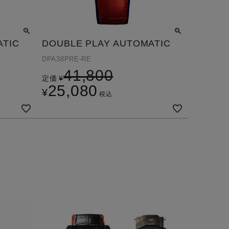
ATIC
DOUBLE PLAY AUTOMATIC
DPA38PRE-RE
41,800
定価
¥
25,080
¥
税込