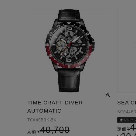
TIME CRAFT DIVER
SEA C
AUTOMATIC
SCA44B
TCA45BBK-BK
オンライ
4
40,700
定価
¥
定価
¥