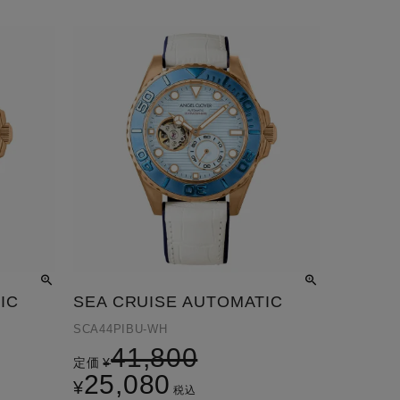
IC
SEA CRUISE AUTOMATIC
SCA44PIBU-WH
41,800
定価
¥
25,080
¥
税込