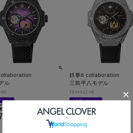
llaboration
鉄拳8 collaboration
デル
三島平八モデル
-RE
TE44SSZ-HE
ーション
コラボレーション
2,900
42,900
定価
¥
700
29,700
¥
税込
税込