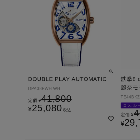
DOUBLE PLAY AUTOMATIC
鉄拳8 co
麗奈モ
DPA38PWH-WH
41,800
TE44BKZ
定価
¥
25,080
コラボレ
¥
税込
4
定価
¥
29,
¥