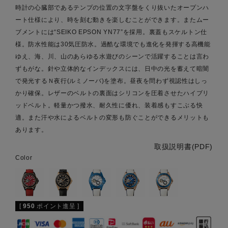
時計の心臓部であるテンプの位置の文字盤をくり抜いたオープンハ
ート仕様により、時を刻む動きを楽しむことができます。またムー
ブメントには“SEIKO EPSON YN77”を採用。裏蓋もスケルトン仕
様。防水性能は30気圧防水。過酷な環境でも進化を発揮する高機能
ゆえ、海、川、山のあらゆる水遊びのシーンで活躍することは言わ
ずもがな。針や立体的なインデックスには、日中の光を蓄えて暗闇
で発光するＮ夜行(ルミノーバ)を塗布。昼夜を問わず視認性はしっ
かり確保。レザーのベルトの裏面はシリコンを圧着させたハイブリ
ッドベルト。軽量かつ撥水、耐久性に優れ、装着感もすこぶる快
適。また汗や水によるベルトの変形も防ぐことができるメリットも
あります。
取扱説明書(PDF)
Color
[
950
ポイント進呈 ]