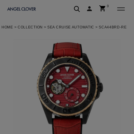
0
shopping_cart
person
エンジェルクローバー | ANGEL C
HOME
COLLECTION
SEA CRUISE AUTOMATIC
SCA44BRD-RE