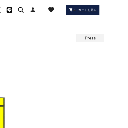
person
favorite
0
shopping_cart
カートを見る
Press