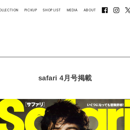
LOVER
OLLECTION
PICKUP
SHOP LIST
MEDIA
ABOUT
safari 4月号掲載