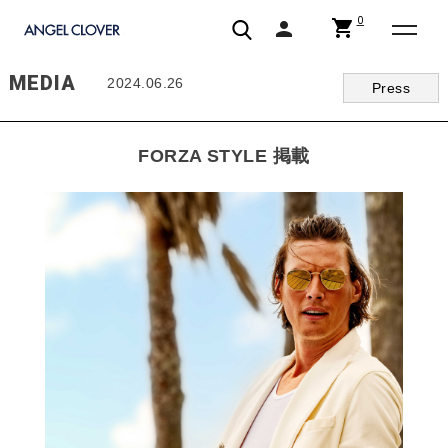
0
shopping_cart
person
エンジェルクローバー | ANGEL CLOVER
MEDIA
2024.06.26
Press
FORZA STYLE 掲載