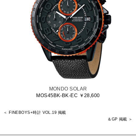
MONDO SOLAR
MOS45BK-BK-EC ￥28,600
＜ FINEBOYS+時計 VOL.19 掲載
＆GP 掲載 ＞