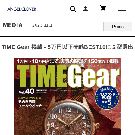
0
shopping_cart
person
エンジェルクローバー | ANGEL CLOVER
MEDIA
2023.11.1
Press
TIME Gear 掲載 ‐ 5万円以下売筋BEST10に２型選出