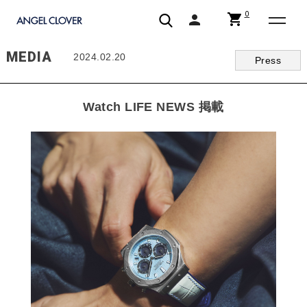
0
shopping_cart
person
エンジェルクローバー | ANGEL CLOVER
MEDIA
2024.02.20
Press
Watch LIFE NEWS 掲載