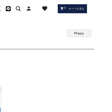
person
favorite
0
shopping_cart
カートを見る
Press