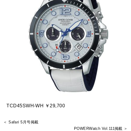
TCD45SWH-WH ￥29,700
＜ Safari 5月号掲載
POWERWatch Vol.111掲載 ＞