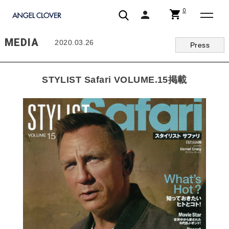
0
shopping_cart
person
エンジェルクローバー | ANGEL CLOVER
MEDIA
2020.03.26
Press
STYLIST Safari VOLUME.15掲載