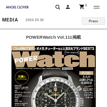
0
shopping_cart
person
エンジェルクローバー | ANGEL CLOVER
MEDIA
2020.03.30
Press
POWERWatch Vol.111掲載